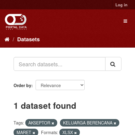
Skip
Log in
to
content
Toggl
naviga
Datasets
Order by
1 dataset found
Tags:
AKSEPTOR
KELUARGA BERENCANA
MARET
Formats:
XLSX