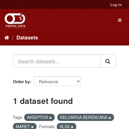
Skip
Log in
to
content
Toggl
naviga
Datasets
Order by
1 dataset found
Tags:
AKSEPTOR
KELUARGA BERENCANA
MARET
Formats:
XLSX