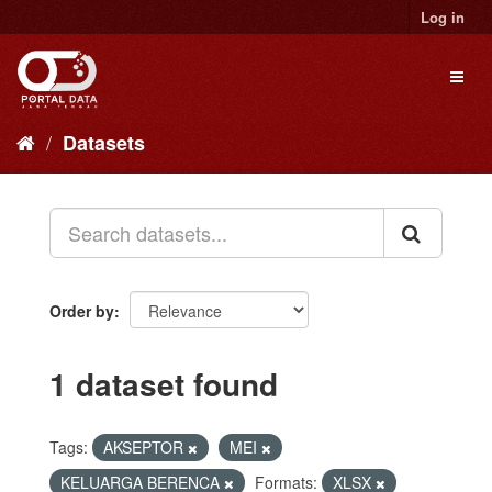
Skip
Log in
to
content
Toggl
naviga
Datasets
Order by
1 dataset found
Tags:
AKSEPTOR
MEI
KELUARGA BERENCA
Formats:
XLSX