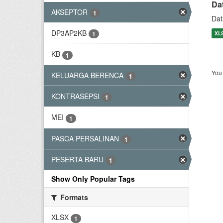
Da
AKSEPTOR
1
Dat
DP3AP2KB
XL
1
KB
1
You 
KELUARGA BERENCA
1
KONTRASEPSI
1
MEI
1
PASCA PERSALINAN
1
PESERTA BARU
1
Show Only Popular Tags
Formats
XLSX
1