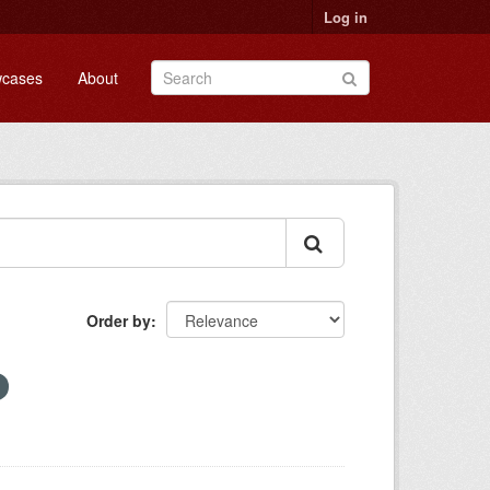
Log in
cases
About
Order by