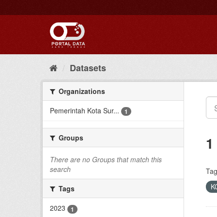
Skip
to
content
Datasets
Organizations
Pemerintah Kota Sur...
1
Groups
1
There are no Groups that match this
search
Tag
K
Tags
2023
1