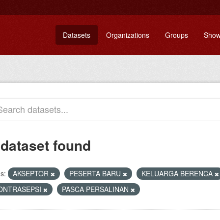
Datasets
Organizations
Groups
Show
 dataset found
s:
AKSEPTOR
PESERTA BARU
KELUARGA BERENCA
ONTRASEPSI
PASCA PERSALINAN