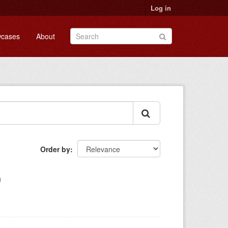
Log in
cases
About
Order by