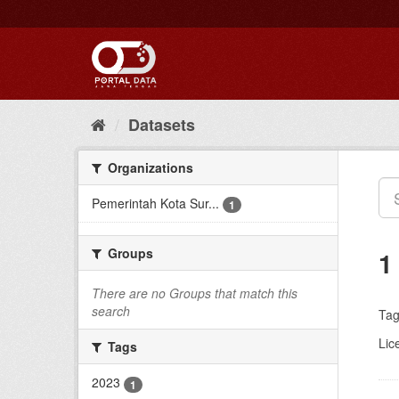
Skip
to
content
Datasets
Organizations
Pemerintah Kota Sur...
1
Groups
1
There are no Groups that match this
search
Tag
Lic
Tags
2023
1