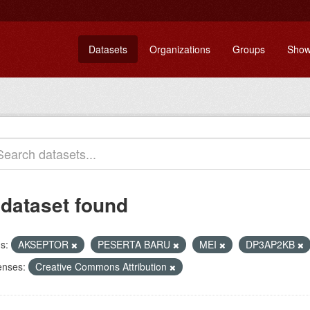
Datasets
Organizations
Groups
Show
 dataset found
s:
AKSEPTOR
PESERTA BARU
MEI
DP3AP2KB
enses:
Creative Commons Attribution