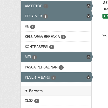
Da
AKSEPTOR
1
Dat
DP3AP2KB
XL
1
KB
1
You 
KELUARGA BERENCA
1
KONTRASEPSI
1
MEI
1
PASCA PERSALINAN
1
PESERTA BARU
1
Formats
XLSX
1