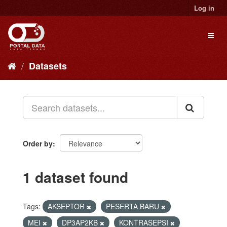
Skip
Log in
to
content
Toggl
naviga
Datasets
Order by
1 dataset found
Tags:
AKSEPTOR
PESERTA BARU
MEI
DP3AP2KB
KONTRASEPSI