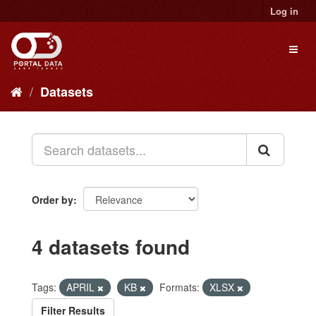
Skip
Log in
to
content
Toggl
naviga
Datasets
Order by
4 datasets found
Tags:
APRIL
KB
Formats:
XLSX
Filter Results