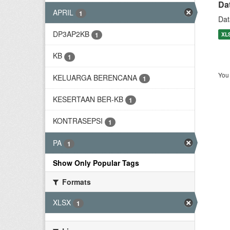
Da
APRIL
1
Dat
DP3AP2KB
XL
1
KB
1
You 
KELUARGA BERENCANA
1
KESERTAAN BER-KB
1
KONTRASEPSI
1
PA
1
Show Only Popular Tags
Formats
XLSX
1