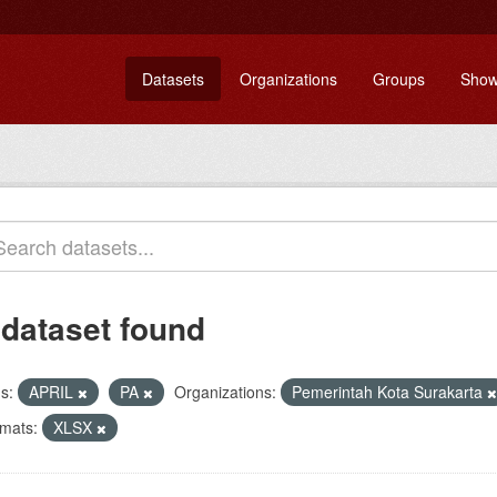
Datasets
Organizations
Groups
Show
 dataset found
s:
APRIL
PA
Organizations:
Pemerintah Kota Surakarta
mats:
XLSX