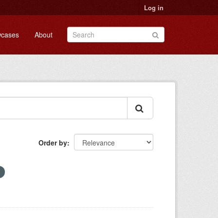
Log in
cases
About
Order by