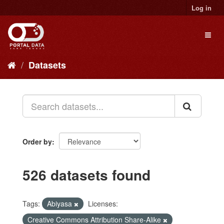
Skip
Log in
to
content
Toggl
naviga
Datasets
Order by
526 datasets found
Tags:
Abiyasa
Licenses:
Creative Commons Attribution Share-Alike