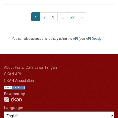
1
2
3
...
27
»
You can also access this registry using the
API
(see
API Docs
).
About Portal Data Jawa Tengah
CKAN API
CKAN Association
Powered by
Language