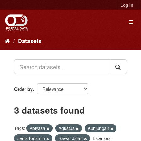
Skip
Log in
to
content
Toggl
naviga
Datasets
Order by
3 datasets found
Tags:
Abiyasa
Agustus
Kunjungan
Jenis Kelamin
Rawat Jalan
Licenses: