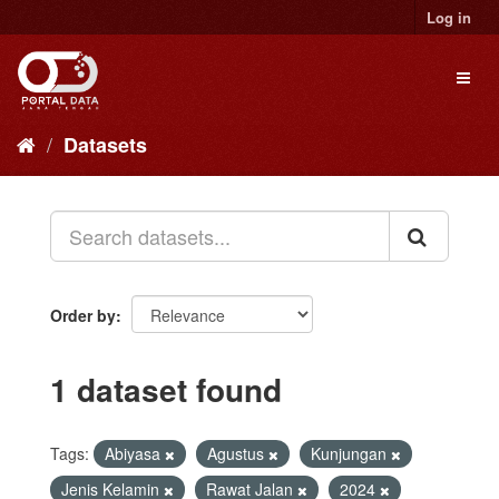
Skip
Log in
to
content
Toggl
naviga
Datasets
Order by
1 dataset found
Tags:
Abiyasa
Agustus
Kunjungan
Jenis Kelamin
Rawat Jalan
2024