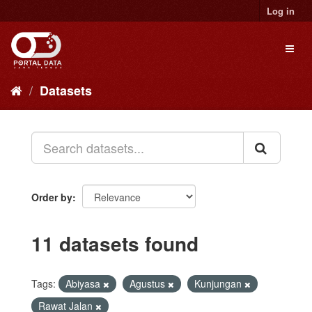
Skip
Log in
to
content
Toggl
naviga
Datasets
Order by
11 datasets found
Tags:
Abiyasa
Agustus
Kunjungan
Rawat Jalan