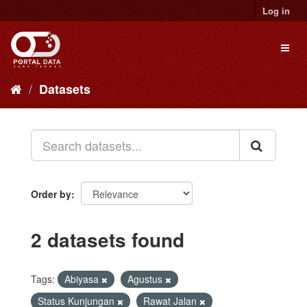
Skip
Log in
to
content
Toggl
naviga
Datasets
Order by
2 datasets found
Tags:
Abiyasa
Agustus
Status Kunjungan
Rawat Jalan