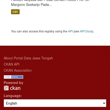
Margono Soekarjo Pada...
CSV
You can also access this registry using the
API
(see
API Docs
).
About Portal Data Jawa Tengah
CKAN API
CKAN Association
Powered by
Language