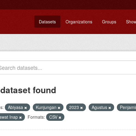
Datasets
Organizations
Groups
Show
 dataset found
s:
Abiyasa
Kunjungan
2023
Agustus
Penjam
awat Inap
Formats:
CSV