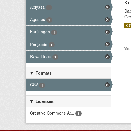
Ku
Abiyasa
1
Dat
Ger
Agustus
1
CS
Kunjungan
1
Penjamin
1
You 
Rawat Inap
1
Formats
CSV
1
Licenses
Creative Commons At...
1