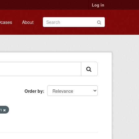
Log in
cases
About
Order by
in