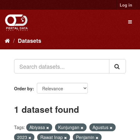
Skip
Log in
to
content
Toggl
naviga
Datasets
Order by
1 dataset found
Tags:
Abiyasa
Kunjungan
Agustus
2023
Rawat Inap
Penjamin