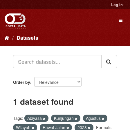
Skip
Log in
to
content
Toggl
naviga
Datasets
Order by
1 dataset found
Tags:
Abiyasa
Kunjungan
Agustus
Wilayah
Rawat Jalan
2023
Formats: