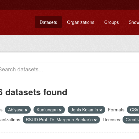
Datasets
Organizations
Groups
Show
6 datasets found
s:
Abiyasa
Kunjungan
Jenis Kelamin
Formats:
CS
anizations:
RSUD Prof. Dr. Margono Soekarjo
Licenses:
Creati