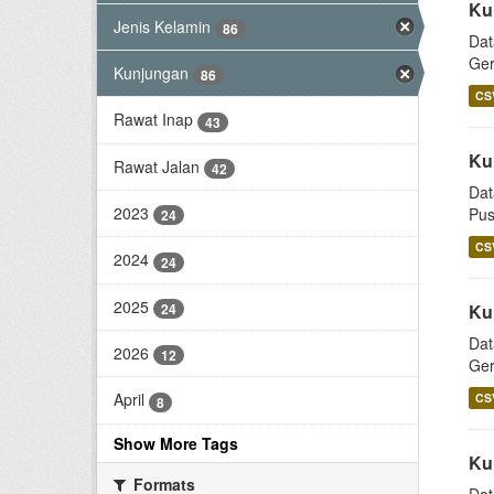
Ku
Jenis Kelamin
86
Dat
Ger
Kunjungan
86
CS
Rawat Inap
43
Ku
Rawat Jalan
42
Dat
2023
Pus
24
CS
2024
24
2025
24
Ku
Dat
2026
12
Ger
April
CS
8
Show More Tags
Ku
Formats