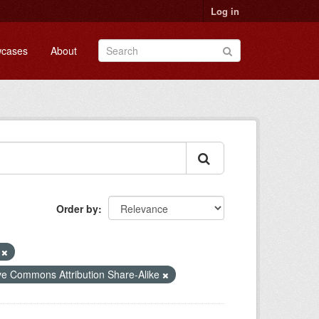
Log in
cases
About
Order by
V
ve Commons Attribution Share-Alike