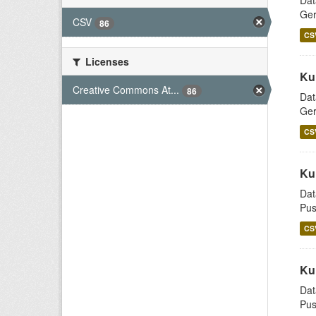
Dat
Ger
CSV
86
CS
Licenses
Ku
Creative Commons At...
86
Dat
Ger
CS
Ku
Dat
Pus
CS
Ku
Dat
Pus