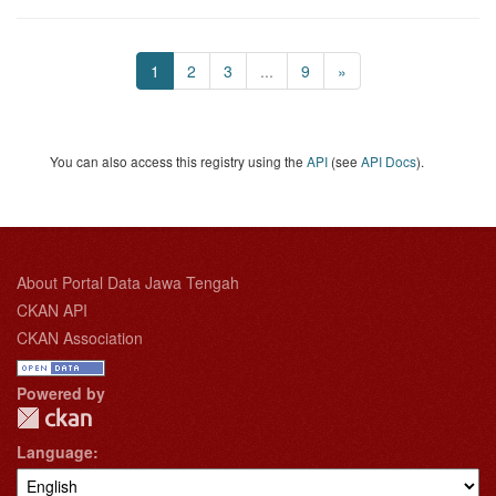
1
2
3
...
9
»
You can also access this registry using the
API
(see
API Docs
).
About Portal Data Jawa Tengah
CKAN API
CKAN Association
Powered by
Language