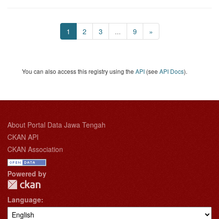
1
2
3
...
9
»
You can also access this registry using the
API
(see
API Docs
).
About Portal Data Jawa Tengah
CKAN API
CKAN Association
Powered by
Language