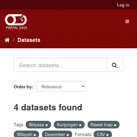
Skip
Log in
to
content
Toggl
naviga
Datasets
Order by
4 datasets found
Tags:
Abiyasa
Kunjungan
Rawat Inap
Wilayah
Desember
Formats:
CSV