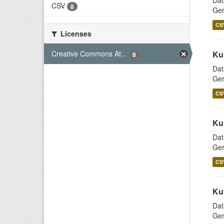
Dat
CSV
8
Ger
CS
Licenses
Creative Commons At...
Ku
8
Dat
Ger
CS
Ku
Dat
Ger
CS
Ku
Dat
Ger