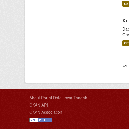
CS
Ku
Dat
Ger
CS
You 
About Portal Data Jawa Tengah
CKAN API
CKAN Association