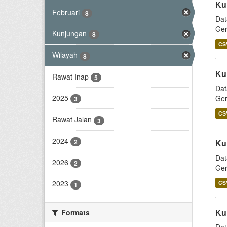
Ku
Februari
8
Dat
Ger
Kunjungan
8
CS
Wilayah
8
Ku
Rawat Inap
5
Dat
2025
Ger
3
CS
Rawat Jalan
3
2024
2
Ku
Dat
2026
2
Ger
2023
CS
1
Ku
Formats