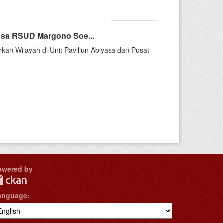
asa RSUD Margono Soe...
rkan Wilayah di Unit Paviliun Abiyasa dan Pusat
owered by
anguage