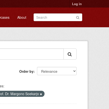
Log in
cases
About
Order by
es:
of. Dr. Margono Soekarjo