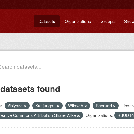
Datasets
Organizations
Groups
Show
 datasets found
s:
Abiyasa
Kunjungan
Wilayah
Februari
Licens
reative Commons Attribution Share-Alike
Organizations:
RSUD Pr