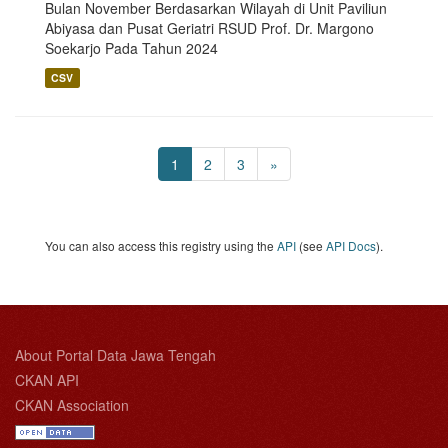
Bulan November Berdasarkan Wilayah di Unit Paviliun
Abiyasa dan Pusat Geriatri RSUD Prof. Dr. Margono
Soekarjo Pada Tahun 2024
CSV
1
2
3
»
You can also access this registry using the
API
(see
API Docs
).
About Portal Data Jawa Tengah
CKAN API
CKAN Association