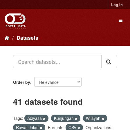
Skip
Log in
to
content
Toggl
naviga
Datasets
Order by
41 datasets found
Tags:
Abiyasa
Kunjungan
Wilayah
Rawat Jalan
Formats:
CSV
Organizations: