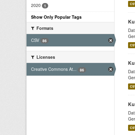
CS
2020
1
Show Only Popular Tags
Ku
Formats
Dat
Ger
CSV
86
CS
Licenses
Ku
Creative Commons At...
86
Dat
Ger
CS
Ku
Dat
Ger
CS