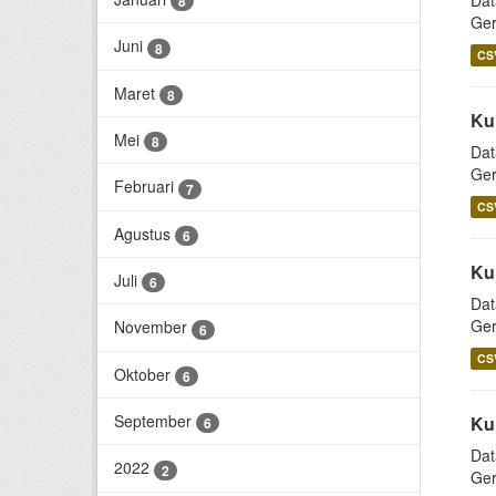
Dat
8
Ger
Juni
8
CS
Maret
8
Ku
Mei
8
Dat
Ger
Februari
7
CS
Agustus
6
Ku
Juli
6
Dat
Ger
November
6
CS
Oktober
6
September
Ku
6
Dat
2022
2
Ger