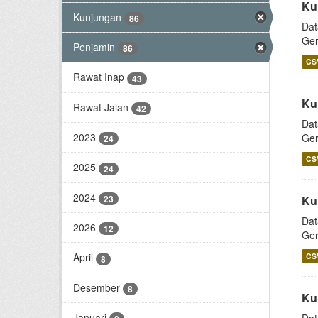
Ku
Kunjungan
86
Dat
Ger
Penjamin
86
CS
Rawat Inap
43
Ku
Rawat Jalan
42
Dat
2023
Ger
24
CS
2025
24
2024
23
Ku
Dat
2026
12
Ger
April
CS
8
Desember
8
Ku
Januari