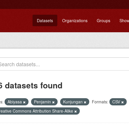
Datasets
Organizations
Groups
Show
6 datasets found
s:
Abiyasa
Penjamin
Kunjungan
Formats:
CSV
reative Commons Attribution Share-Alike