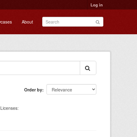
Log in
cases
About
Order by
Licenses: