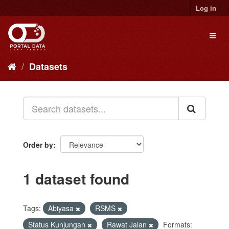
Skip
Log in
to
content
Toggl
naviga
Datasets
Order by
1 dataset found
Tags:
Abiyasa
RSMS
Status Kunjungan
Rawat Jalan
Formats: