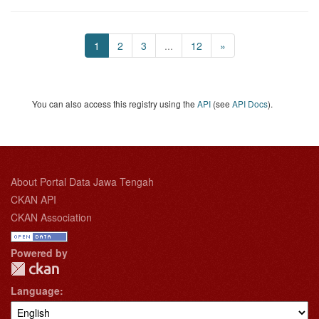
1
2
3
...
12
»
You can also access this registry using the
API
(see
API Docs
).
About Portal Data Jawa Tengah
CKAN API
CKAN Association
Powered by
Language