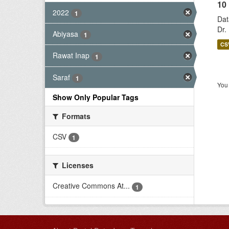
10
2022
1
Dat
Dr.
Abiyasa
1
CS
Rawat Inap
1
Saraf
1
You 
Show Only Popular Tags
Formats
CSV
1
Licenses
Creative Commons At...
1