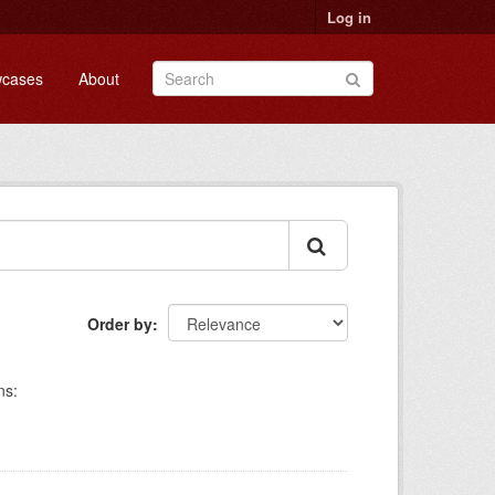
Log in
cases
About
Order by
ns: