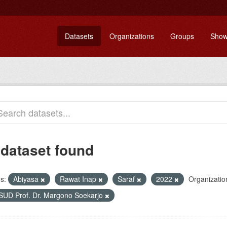
Datasets
Organizations
Groups
Show
 dataset found
s:
Abiyasa
Rawat Inap
Saraf
2022
Organizatio
SUD Prof. Dr. Margono Soekarjo