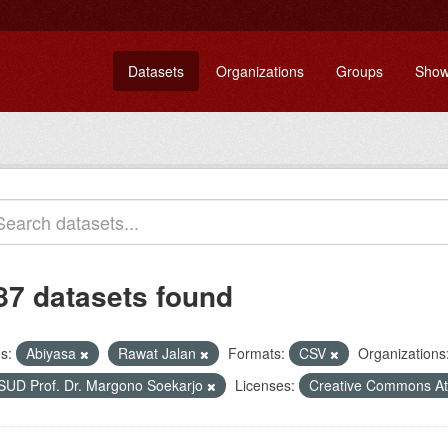
Datasets
Organizations
Groups
Show
87 datasets found
s:
Abiyasa
Rawat Jalan
Formats:
CSV
Organizations
SUD Prof. Dr. Margono Soekarjo
Licenses:
Creative Commons Att