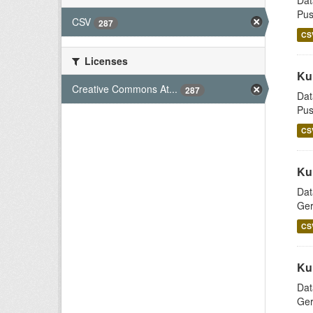
Dat
Pus
CSV
287
CS
Licenses
Ku
Creative Commons At...
287
Dat
Pus
CS
Ku
Dat
Ger
CS
Ku
Dat
Ger