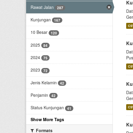
Ku
Rawat Jalan
287
Dat
Ger
Kunjungan
167
CS
10 Besar
120
Ku
2025
84
Dat
2024
Pus
75
CS
2023
72
Jenis Kelamin
42
Ku
Dat
Penjamin
42
Ger
Status Kunjungan
CS
41
Show More Tags
Ku
Formats