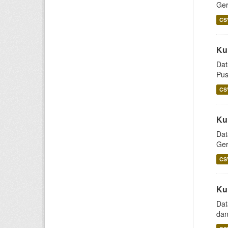
Ger
CS
Ku
Dat
Pus
CS
Ku
Dat
Ger
CS
Ku
Dat
dan