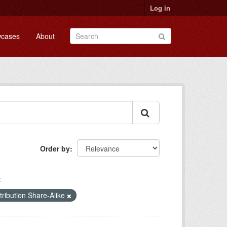
Log in
cases
About
Order by
:
ribution Share-Alike