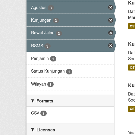
Ku
Agustus
3
Dat
Mar
Kunjungan
3
CS
Rawat Jalan
3
Ku
RSMS
3
Dat
Penjamin
Soe
1
CS
Status Kunjungan
1
Wilayah
1
Ku
Dat
Soe
Formats
CS
CSV
3
Licenses
You 