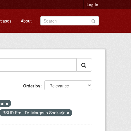
Log in
cases
About
Order by
gan
RSUD Prof. Dr. Margono Soekarjo