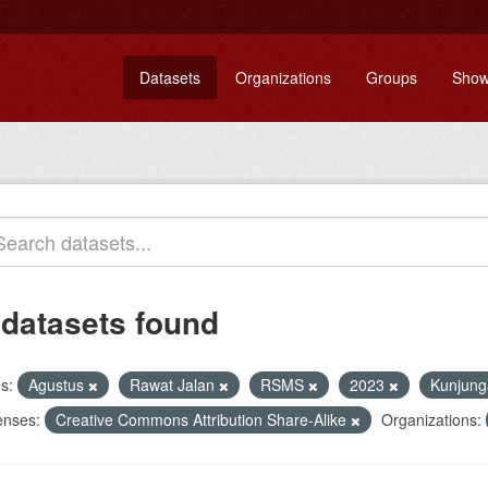
Datasets
Organizations
Groups
Show
 datasets found
s:
Agustus
Rawat Jalan
RSMS
2023
Kunjun
enses:
Creative Commons Attribution Share-Alike
Organizations: