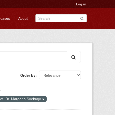
Log in
cases
About
Order by
:
of. Dr. Margono Soekarjo