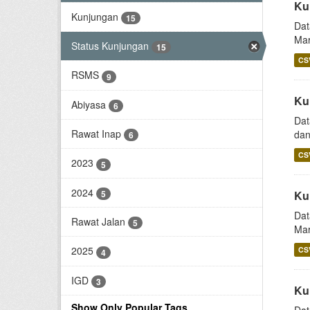
Ku
Kunjungan
15
Dat
Mar
Status Kunjungan
15
CS
RSMS
9
Ku
Abiyasa
6
Dat
Rawat Inap
dan
6
CS
2023
5
2024
5
Ku
Dat
Rawat Jalan
5
Mar
2025
CS
4
IGD
3
Ku
Show Only Popular Tags