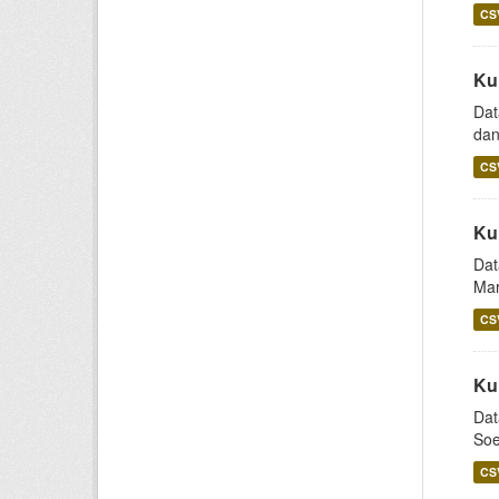
CS
Ku
Dat
dan
CS
Ku
Dat
Mar
CS
Ku
Dat
Soe
CS