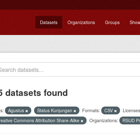
Datasets
Organizations
Groups
Show
5 datasets found
s:
Agustus
Status Kunjungan
Formats:
CSV
Licenses
reative Commons Attribution Share-Alike
Organizations:
RSUD Pr