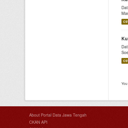
Dat
Mar
CS
Ku
Dat
Soe
CS
You 
About Portal Data Jawa Tengah
CKAN API