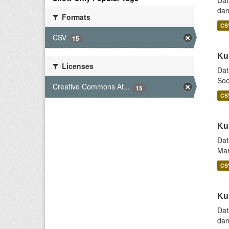
Dat
dan
Formats
CS
CSV
15
Ku
Licenses
Dat
Soe
Creative Commons At...
15
CS
Ku
Dat
Mar
CS
Ku
Dat
dan