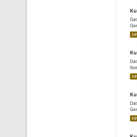
Ku
Dat
Ger
CS
Ku
Dat
Soe
CS
Ku
Dat
Ger
CS
Ku