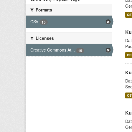
Dat
Ger
Formats
CS
CSV
15
Ku
Licenses
Dat
Pad
Creative Commons At...
15
CS
Ku
Dat
Soe
CS
Ku
Dat
Ger