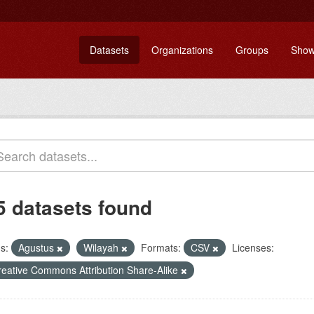
Datasets
Organizations
Groups
Show
5 datasets found
s:
Agustus
Wilayah
Formats:
CSV
Licenses:
reative Commons Attribution Share-Alike