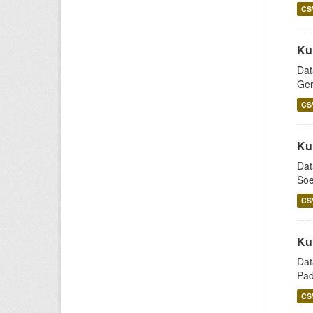
CS
Ku
Dat
Ger
CS
Ku
Dat
Soe
CS
Ku
Dat
Pad
CS