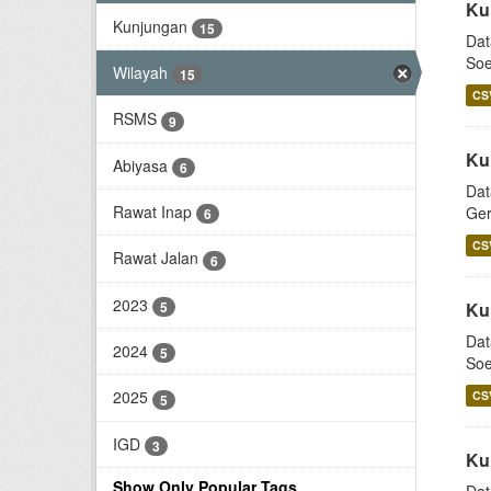
Ku
Kunjungan
15
Dat
Soe
Wilayah
15
CS
RSMS
9
Ku
Abiyasa
6
Dat
Rawat Inap
Ger
6
CS
Rawat Jalan
6
2023
5
Ku
Dat
2024
5
Soe
2025
CS
5
IGD
3
Ku
Show Only Popular Tags