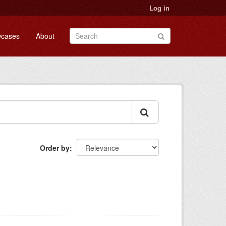
Log in
cases
About
Order by