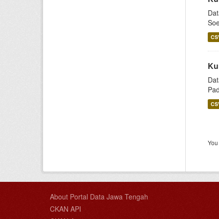
Dat
Soe
CS
Ku
Dat
Pad
CS
You 
About Portal Data Jawa Tengah
CKAN API