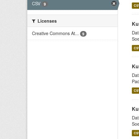
CSV
9
CS
Licenses
Ku
Dat
Creative Commons At...
9
Soe
CS
Ku
Dat
Pad
CS
Ku
Dat
Soe
CS