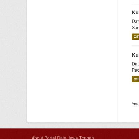
Ku
Dat
Soe
CS
Ku
Dat
Pad
CS
You 
About Portal Data Jawa Tengah