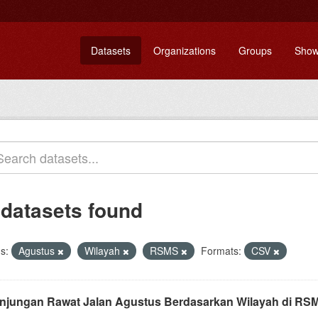
Datasets
Organizations
Groups
Show
 datasets found
s:
Agustus
Wilayah
RSMS
Formats:
CSV
njungan Rawat Jalan Agustus Berdasarkan Wilayah di RS