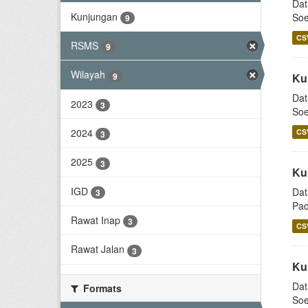
Dat
Kunjungan
Soe
9
CS
RSMS
9
Wilayah
9
Ku
Dat
2023
3
Soe
2024
CS
3
2025
3
Ku
IGD
Dat
3
Pad
Rawat Inap
3
CS
Rawat Jalan
3
Ku
Dat
Formats
Soe