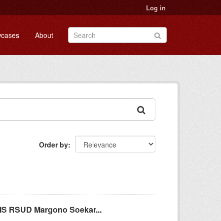
Log in
cases
About
Order by
MS RSUD Margono Soekar...