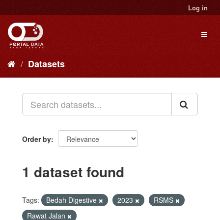
Skip
Log in
to
content
Toggl
naviga
Datasets
Order by
1 dataset found
Tags:
Bedah Digestive
2023
RSMS
Rawat Jalan