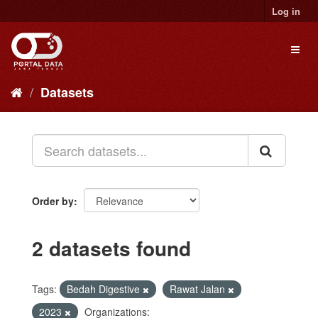
Skip
Log in
to
content
Toggl
naviga
Datasets
Order by
2 datasets found
Tags:
Bedah Digestive
Rawat Jalan
2023
Organizations: