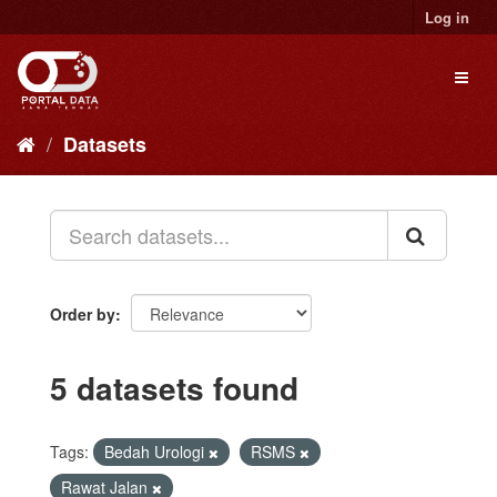
Skip
Log in
to
content
Toggl
naviga
Datasets
Order by
5 datasets found
Tags:
Bedah Urologi
RSMS
Rawat Jalan