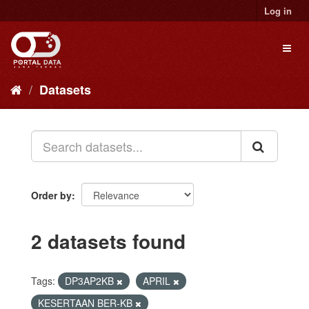
Skip
Log in
to
content
Toggl
naviga
Datasets
Order by
2 datasets found
Tags:
DP3AP2KB
APRIL
KESERTAAN BER-KB