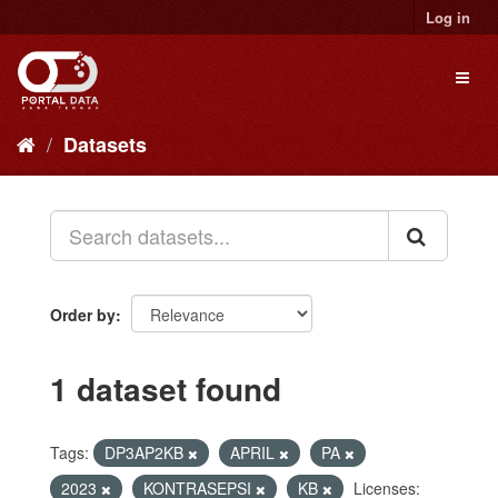
Skip
Log in
to
content
Toggl
naviga
Datasets
Order by
1 dataset found
Tags:
DP3AP2KB
APRIL
PA
2023
KONTRASEPSI
KB
Licenses: