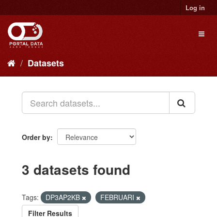
Skip
Log in
to
content
Toggl
naviga
Datasets
Order by
3 datasets found
Tags:
DP3AP2KB
FEBRUARI
Filter Results