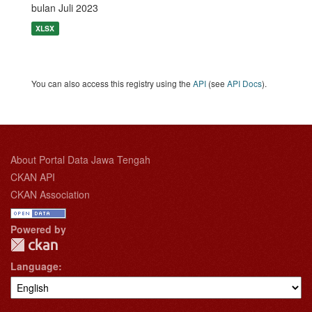
bulan Juli 2023
XLSX
You can also access this registry using the
API
(see
API Docs
).
About Portal Data Jawa Tengah
CKAN API
CKAN Association
Powered by
Language