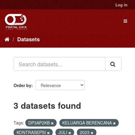
Skip
Log in
to
content
Toggl
naviga
Datasets
Order by
3 datasets found
Tags:
DP3AP2KB
KELUARGA BERENCANA
KONTRASEPSI
JULI
2023