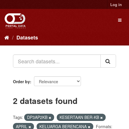
Skip
Log in
to
content
Toggl
naviga
Datasets
Order by
2 datasets found
Tags:
DP3AP2KB
KESERTAAN BER-KB
APRIL
KELUARGA BERENCANA
Formats: