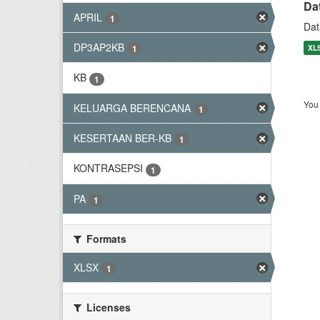
Da
APRIL
1
Dat
DP3AP2KB
XL
1
KB
1
You 
KELUARGA BERENCANA
1
KESERTAAN BER-KB
1
KONTRASEPSI
1
PA
1
Formats
XLSX
1
Licenses