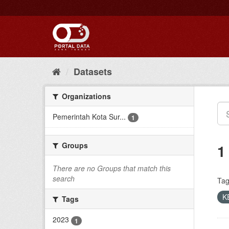
Skip
to
content
Datasets
Organizations
Pemerintah Kota Sur...
1
Groups
1
There are no Groups that match this
search
Tag
K
Tags
2023
1