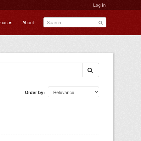
Log in
cases
About
Order by