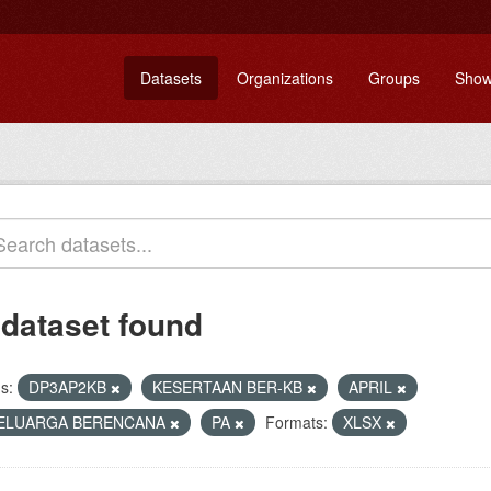
Datasets
Organizations
Groups
Show
 dataset found
s:
DP3AP2KB
KESERTAAN BER-KB
APRIL
ELUARGA BERENCANA
PA
Formats:
XLSX