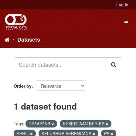
Skip
Log in
to
content
Toggl
naviga
Datasets
Order by
1 dataset found
Tags:
DP3AP2KB
KESERTAAN BER-KB
APRIL
KELUARGA BERENCANA
PA