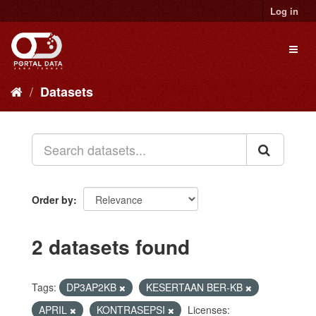
Skip
Log in
to
content
Toggl
naviga
Datasets
Order by
2 datasets found
Tags:
DP3AP2KB
KESERTAAN BER-KB
APRIL
KONTRASEPSI
Licenses: