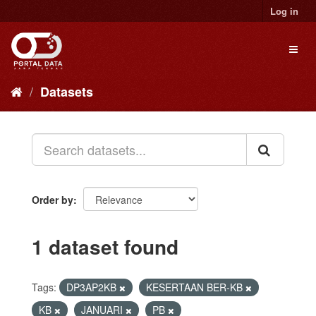
Skip
Log in
to
content
Toggl
naviga
Datasets
Order by
1 dataset found
Tags:
DP3AP2KB
KESERTAAN BER-KB
KB
JANUARI
PB