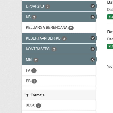
Da
DP3AP2KB
2
Dat
KB
XL
2
KELUARGA BERENCANA
2
Da
KESERTAAN BER-KB
2
Dat
XL
KONTRASEPSI
2
MEI
2
You 
PA
1
PB
1
Formats
XLSX
2