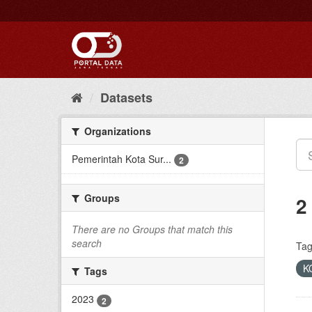
Skip
to
content
Datasets
Organizations
Pemerintah Kota Sur...
2
Groups
2
There are no Groups that match this
search
Tag
K
Tags
2023
2