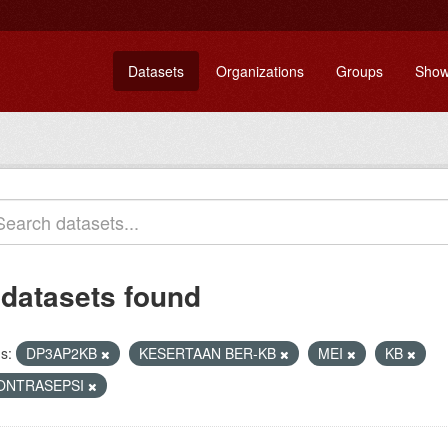
Datasets
Organizations
Groups
Show
 datasets found
s:
DP3AP2KB
KESERTAAN BER-KB
MEI
KB
ONTRASEPSI