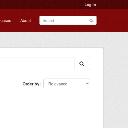
Log in
cases
About
Order by