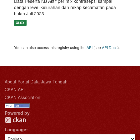
Data Peserta KB Aktif per mix kontrasepsi sampai
dengan level kelurahan dan rekap kecamatan pada
bulan Juli 2023
XLSX
You can also access this registry using the
API
(see
API Docs
).
About Portal Data Jawa Tengah
CKAN API
CKAN Association
Powered by
Language