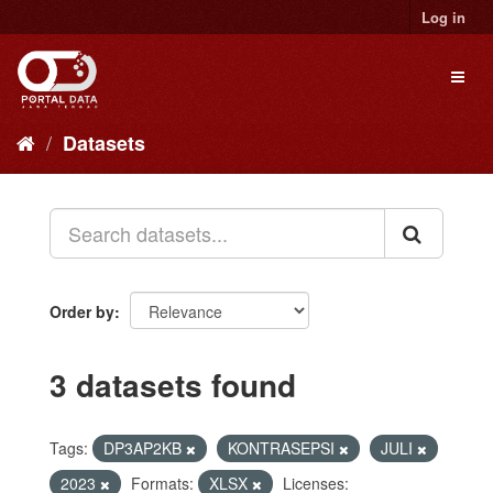
Skip
Log in
to
content
Toggl
naviga
Datasets
Order by
3 datasets found
Tags:
DP3AP2KB
KONTRASEPSI
JULI
2023
Formats:
XLSX
Licenses: