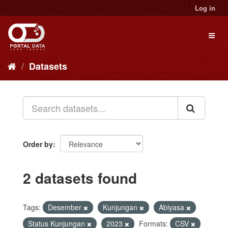
Skip
Log in
to
content
Toggl
naviga
Datasets
Order by
2 datasets found
Tags:
Desember
Kunjungan
Abiyasa
Status Kunjungan
2023
Formats:
CSV