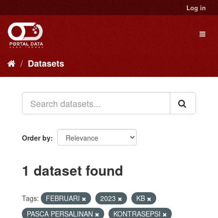
Skip
Log in
to
content
Toggl
naviga
Datasets
Order by
1 dataset found
Tags:
FEBRUARI
2023
KB
PASCA PERSALINAN
KONTRASEPSI