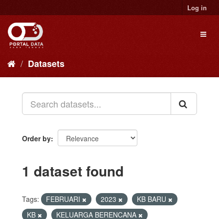
Skip
Log in
to
content
Toggl
naviga
Datasets
Order by
1 dataset found
Tags:
FEBRUARI
2023
KB BARU
KB
KELUARGA BERENCANA