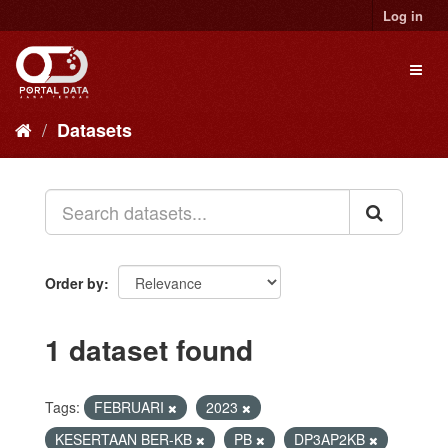
Skip
Log in
to
content
Toggl
naviga
Datasets
Order by
1 dataset found
Tags:
FEBRUARI
2023
KESERTAAN BER-KB
PB
DP3AP2KB