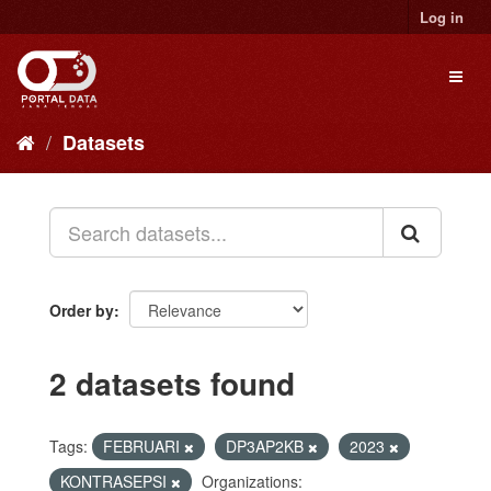
Skip
Log in
to
content
Toggl
naviga
Datasets
Order by
2 datasets found
Tags:
FEBRUARI
DP3AP2KB
2023
KONTRASEPSI
Organizations: